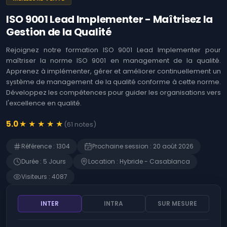
Logiciels
Identifier les
opportunités offertes
ISO 9001 Lead Implementer - Maîtrisez la
Coaching
par l'Intelligence
Agile &
Gestion de la Qualité
Artificielle (IA)
Ateliers
Immersion en IA :
Rejoignez notre formation ISO 9001 Lead Implementer pour
Techniques et Usages
MOA ,
maîtriser la norme ISO 9001 en management de la qualité.
Business
Apprenez à implémenter, gérer et améliorer continuellement un
L'art de prompter les
Analysis
Intelligences
système de management de la qualité conforme à cette norme.
Artificielles (IA)
Développez les compétences pour guider les organisations vers
Développement
Web
l'excellence en qualité.
Détecter les
opportunités de
l'Intelligence
Gestion
★
★
★
★
★
5.0
(
61
notes
)
Artificielle (IA)
des
risques
Microsoft 365 -
Référence
:
1304
Prochaine session
:
20 août 2026
Rédiger des prompts
SAP
pour Microsoft Copilot
Durée
:
5
Jour
s
Location
:
Hybride - Casablanca
Finance
Devenir manager de
Visiteurs
:
4087
produits d'Intelligence
Gestion RH
Artificielle (IA)
INTER
INTRA
SUR MESURE
ChatGPT - Prompt
Contrôle
engineering et
interne
fonctions avancées