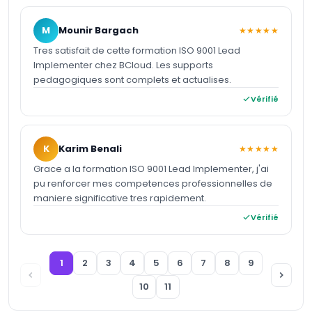
M
Mounir Bargach
★★★★★
Tres satisfait de cette formation ISO 9001 Lead
Implementer chez BCloud. Les supports
pedagogiques sont complets et actualises.
Vérifié
K
Karim Benali
★★★★★
Grace a la formation ISO 9001 Lead Implementer, j'ai
pu renforcer mes competences professionnelles de
maniere significative tres rapidement.
Vérifié
1
2
3
4
5
6
7
8
9
10
11