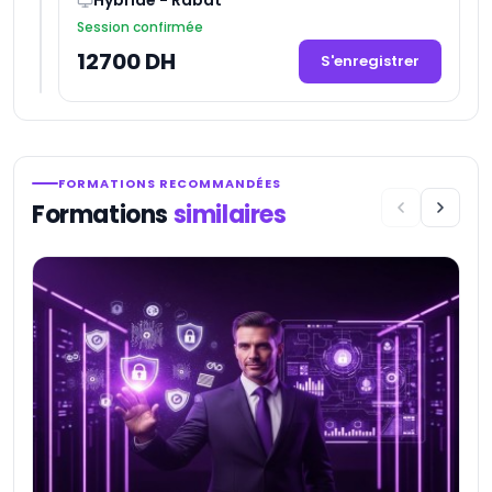
Session confirmée
12700 DH
S'enregistrer
FORMATIONS RECOMMANDÉES
Formations
similaires
I
s
★
1