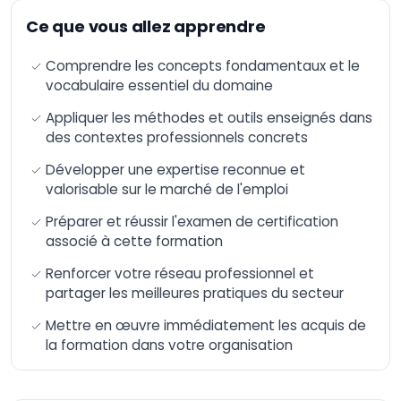
Artificielle
Ce que vous allez apprendre
Formation n8n –
Automatisation et
Comprendre les concepts fondamentaux et le
intégration avancée
de workflows
vocabulaire essentiel du domaine
AI-Augmented HR
Appliquer les méthodes et outils enseignés dans
Manager
des contextes professionnels concrets
AI-Augmented Sales
Développer une expertise reconnue et
Manager
valorisable sur le marché de l'emploi
AI-Augmented
Finance Manager
Préparer et réussir l'examen de certification
associé à cette formation
AI-Augmented Supply
Chain
Renforcer votre réseau professionnel et
AI-Augmented Legal
partager les meilleures pratiques du secteur
Practitioner
Mettre en œuvre immédiatement les acquis de
AI-Augmented
Software Engineer
la formation dans votre organisation
AI-Augmented Project
Manager