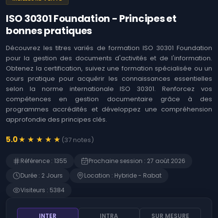
Logiciels
Identifier les
opportunités offertes
ISO 30301 Foundation - Principes et
Coaching
par l'Intelligence
Agile &
bonnes pratiques
Artificielle (IA)
Ateliers
Immersion en IA :
Découvrez les titres variés de formation ISO 30301 Foundation
Techniques et Usages
MOA ,
pour la gestion des documents d'activités et de l'information.
Business
Obtenez la certification, suivez une formation spécialisée ou un
L'art de prompter les
Analysis
Intelligences
cours pratique pour acquérir les connaissances essentielles
Artificielles (IA)
selon la norme internationale ISO 30301. Renforcez vos
Développement
Web
compétences en gestion documentaire grâce à des
Détecter les
opportunités de
programmes accrédités et développez une compréhension
l'Intelligence
Gestion
approfondie des principes clés.
Artificielle (IA)
des
risques
★
★
★
★
★
Microsoft 365 -
5.0
(
37
notes
)
Rédiger des prompts
SAP
pour Microsoft Copilot
Référence
:
1355
Prochaine session
:
27 août 2026
Finance
Devenir manager de
Durée
:
2
Jour
s
Location
:
Hybride - Rabat
produits d'Intelligence
Gestion RH
Artificielle (IA)
Visiteurs
:
5384
ChatGPT - Prompt
Contrôle
engineering et
interne
INTER
INTRA
SUR MESURE
fonctions avancées