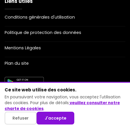
Liens utiles
Conditions générales d'utilisation
Politique de protection des données
Mentions Légales
Plan du site
Ce site web utilise des cookies.
MOYENS DE PAIEMENT ACCEPTÉS
En poursuivant votre navigation, vous acceptez l'utilisation
des cookies. Pour plus de détails
veuillez consulter notre
charte de cookies
.
Refuser
J'accepte