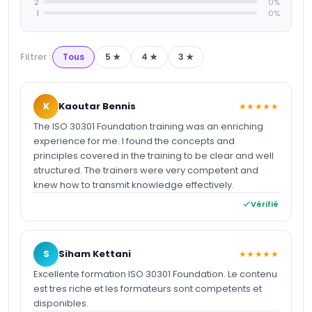
2
0
%
1
0
%
Filtrer :
Tous
5
★
4
★
3
★
K
Kaoutar Bennis
★★★★★
The ISO 30301 Foundation training was an enriching
experience for me. I found the concepts and
principles covered in the training to be clear and well
structured. The trainers were very competent and
knew how to transmit knowledge effectively.
Vérifié
S
Siham Kettani
★★★★★
Excellente formation ISO 30301 Foundation. Le contenu
est tres riche et les formateurs sont competents et
disponibles.