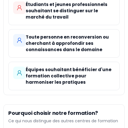
directrices pour planifier la continuité des
Étudiants et jeunes professionnels
souhaitant se distinguer sur le
activités et mettre en œuvre des mesures pour
marché du travail
minimiser les interruptions.
Évaluation des prestataires de services et
inclusion dans les contrats : La formation offre la
Toute personne en reconversion ou
capacité d'évaluer les prestataires de services
cherchant à approfondir ses
commerciaux en matière de gestion des
connaissances dans le domaine
documents et de l'information. Elle fournit les
outils nécessaires pour mesurer les
performances de ces prestataires et inclure des
Équipes souhaitant bénéficier d'une
critères pertinents dans les contrats
formation collective pour
commerciaux, afin d'assurer une gestion efficace
harmoniser les pratiques
des documents tout au long de la chaîne
d'approvisionnement.
Pourquoi choisir notre formation?
Ce qui nous distingue des autres centres de formation