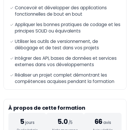
Artificielle
Concevoir et développer des applications
Formation n8n –
fonctionnelles de bout en bout
Automatisation et
intégration avancée
Appliquer les bonnes pratiques de codage et les
de workflows
principes SOLID ou équivalents
AI-Augmented HR
Manager
Utiliser les outils de versionnement, de
débogage et de test dans vos projets
AI-Augmented Sales
Manager
Intégrer des API, bases de données et services
AI-Augmented
externes dans vos développements
Finance Manager
Réaliser un projet complet démontrant les
AI-Augmented Supply
compétences acquises pendant la formation
Chain
AI-Augmented Legal
Practitioner
AI-Augmented
À propos de cette formation
Software Engineer
5
5.0
66
AI-Augmented Project
jours
/5
avis
Manager