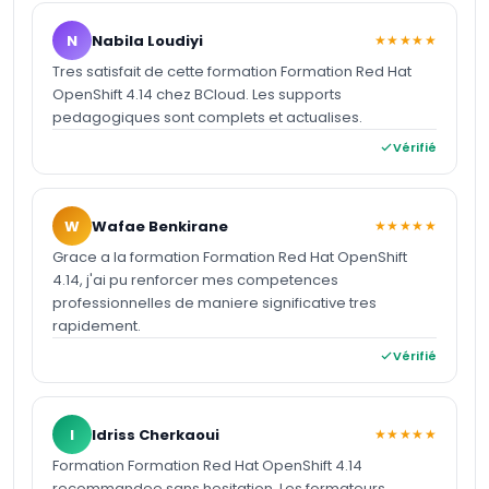
N
Nabila Loudiyi
★★★★★
Tres satisfait de cette formation Formation Red Hat
OpenShift 4.14 chez BCloud. Les supports
pedagogiques sont complets et actualises.
Vérifié
W
Wafae Benkirane
★★★★★
Grace a la formation Formation Red Hat OpenShift
4.14, j'ai pu renforcer mes competences
professionnelles de maniere significative tres
rapidement.
Vérifié
I
Idriss Cherkaoui
★★★★★
Formation Formation Red Hat OpenShift 4.14
recommandee sans hesitation. Les formateurs