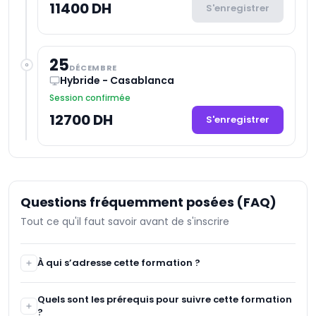
11400 DH
S'enregistrer
25
DÉCEMBRE
Hybride - Casablanca
Session confirmée
12700 DH
S'enregistrer
Questions fréquemment posées (FAQ)
Tout ce qu'il faut savoir avant de s'inscrire
À qui s’adresse cette formation ?
Cette formation est destinée aux administrateurs
Quels sont les prérequis pour suivre cette formation
systèmes, ingénieurs DevOps et professionnels IT ayant
?