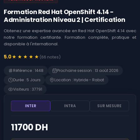
Logiciels
Identifier les
opportunités offertes
Formation Red Hat OpenShift 4.14 -
Coaching
par l'Intelligence
Agile &
Administration Niveau 2 | Certification
Artificielle (IA)
Ateliers
Immersion en IA :
Obtenez une expertise avancée en Red Hat OpenShift 4.14 avec
Techniques et Usages
MOA ,
notre formation certifiante. Formation complète, pratique et
Business
disponible à l'international.
L'art de prompter les
Analysis
Intelligences
Artificielles (IA)
★
★
★
★
★
5.0
(
66
notes
)
Développement
Web
Détecter les
opportunités de
Référence
:
1448
Prochaine session
:
13 août 2026
l'Intelligence
Gestion
Artificielle (IA)
Durée
:
5
Jour
s
Location
:
Hybride - Rabat
des
risques
Microsoft 365 -
Visiteurs
:
37791
Rédiger des prompts
SAP
pour Microsoft Copilot
INTER
INTRA
SUR MESURE
Finance
Devenir manager de
produits d'Intelligence
Gestion RH
Artificielle (IA)
11700 DH
ChatGPT - Prompt
Contrôle
engineering et
interne
fonctions avancées