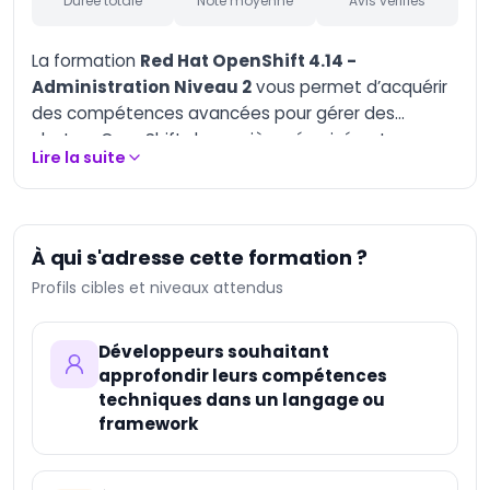
Durée totale
Note moyenne
Avis vérifiés
AI-Augmented
Marketing Manager
La formation
Red Hat OpenShift 4.14 -
AI-Augmented
Entrepreneur
Administration Niveau 2
vous permet d’acquérir
des compétences avancées pour gérer des
AI-Augmented
Creative Manager
clusters OpenShift de manière sécurisée et
Lire la suite
efficace. Vous apprendrez à résoudre des
AI-Augmented Trainer
problèmes complexes, à automatiser des tâches
et à optimiser les performances des plateformes.
AI-Augmented HQSE
Manager
Ce programme certifiant est idéal pour les
À qui s'adresse cette formation ?
professionnels IT en quête de perfectionnement,
Databricks Certified
Profils cibles et niveaux attendus
Data Engineer
avec une certification officielle reconnue dans le
Associate
monde entier (États-Unis, France, Canada,
Databricks Certified
Luxembourg).
Développeurs souhaitant
Machine Learning
approfondir leurs compétences
Associate
techniques dans un langage ou
Databricks Certified
framework
Data Engineer
Professional
Databricks Certified