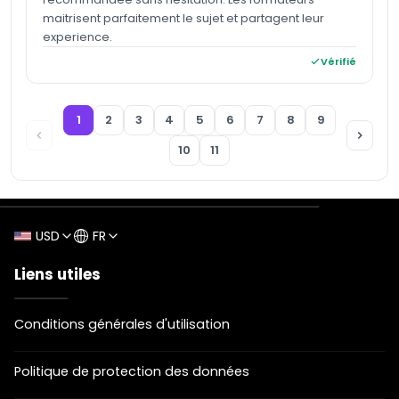
maitrisent parfaitement le sujet et partagent leur
experience.
Vérifié
1
2
3
4
5
6
7
8
9
10
11
USD
FR
Liens utiles
Conditions générales d'utilisation
Politique de protection des données