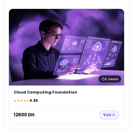
A
★
1
2
Jours
Cloud Computing Foundation
4.95
★★★★★
12600 DH
Voir