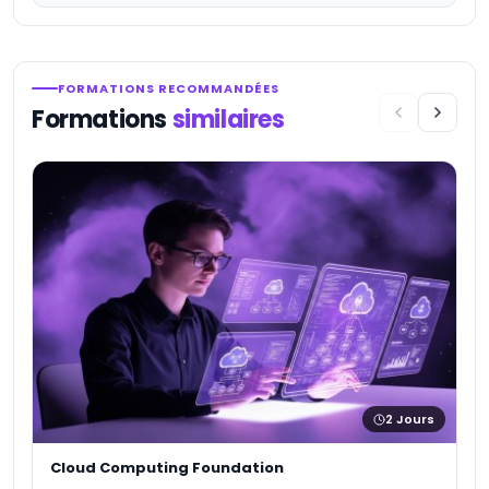
FORMATIONS RECOMMANDÉES
Formations
similaires
A
★
1
2
Jours
Cloud Computing Foundation