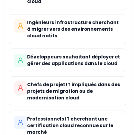
cloud
ingénieurs système et professionnels IT souhaitant
Machine Learning
Professional
maîtriser la conception d’infrastructures sur Azure.
Ingénieurs infrastructure cherchant
à migrer vers des environnements
cloud natifs
Développeurs souhaitant déployer et
gérer des applications dans le cloud
Chefs de projet IT impliqués dans des
projets de migration ou de
modernisation cloud
Professionnels IT cherchant une
certification cloud reconnue sur le
marché