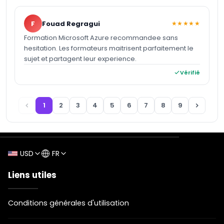
F
Fouad Regragui
★★★★★
Formation Microsoft Azure recommandee sans
hesitation. Les formateurs maitrisent parfaitement le
sujet et partagent leur experience.
Vérifié
1
2
3
4
5
6
7
8
9
USD
FR
Liens utiles
Conditions générales d'utilisation