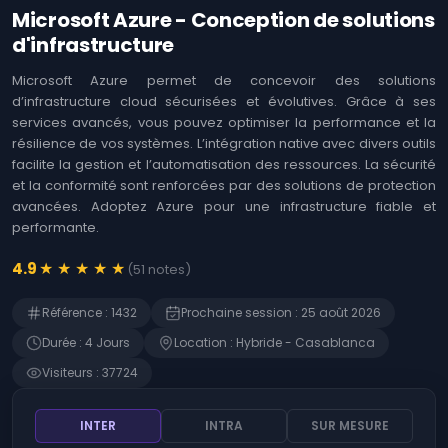
Logiciels
Identifier les
Microsoft Azure - Conception de solutions
opportunités offertes
Coaching
d'infrastructure
par l'Intelligence
Agile &
Artificielle (IA)
Ateliers
Microsoft Azure permet de concevoir des solutions
Immersion en IA :
d’infrastructure cloud sécurisées et évolutives. Grâce à ses
Techniques et Usages
MOA ,
services avancés, vous pouvez optimiser la performance et la
Business
L'art de prompter les
résilience de vos systèmes. L’intégration native avec divers outils
Analysis
Intelligences
facilite la gestion et l’automatisation des ressources. La sécurité
Artificielles (IA)
Développement
et la conformité sont renforcées par des solutions de protection
Web
Détecter les
avancées. Adoptez Azure pour une infrastructure fiable et
opportunités de
performante.
l'Intelligence
Gestion
Artificielle (IA)
des
★
★
★
★
★
4.9
(
51
notes
)
risques
Microsoft 365 -
Rédiger des prompts
SAP
Référence
:
1432
Prochaine session
:
25 août 2026
pour Microsoft Copilot
Durée
:
4
Jour
s
Location
:
Hybride - Casablanca
Finance
Devenir manager de
produits d'Intelligence
Visiteurs
:
37724
Gestion RH
Artificielle (IA)
ChatGPT - Prompt
Contrôle
INTER
INTRA
SUR MESURE
engineering et
interne
fonctions avancées