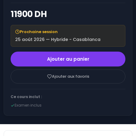
Bureautique
Optimiser la
11900 DH
performance
Systèmes
financière grâce à
d'exploitation
l'Intelligence
Artificielle (IA).
Prochaine session
Gouvernance
Optimisez votre
25 août 2026
— Hybride - Casablanca
IT et
productivité et vos
Conformité
résultats avec l'IA
Cloud
Augmenter ses
Ajouter au panier
Computing
ventes grâce à
l'Intelligence
Artificielle (IA)
DevOps
Ajouter aux favoris
ChatGPT - Atelier -
Blockchain
Développer avec
l'Intelligence
Gestion de
Artificielle (IA)
Ce cours inclut :
la qualité
Examen inclus
Microsoft Azure AI -
Salesforce
Les fondamentaux
IT &
Formation :
Généralités et
Software
acculturation à
l’Intelligence