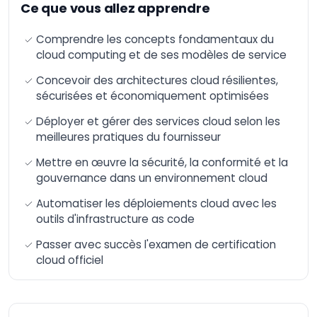
Ce que vous allez apprendre
Artificielle
Formation n8n –
Comprendre les concepts fondamentaux du
Automatisation et
cloud computing et de ses modèles de service
intégration avancée
de workflows
Concevoir des architectures cloud résilientes,
AI-Augmented HR
sécurisées et économiquement optimisées
Manager
Déployer et gérer des services cloud selon les
AI-Augmented Sales
Manager
meilleures pratiques du fournisseur
AI-Augmented
Mettre en œuvre la sécurité, la conformité et la
Finance Manager
gouvernance dans un environnement cloud
AI-Augmented Supply
Chain
Automatiser les déploiements cloud avec les
outils d'infrastructure as code
AI-Augmented Legal
Practitioner
Passer avec succès l'examen de certification
AI-Augmented
cloud officiel
Software Engineer
AI-Augmented Project
Manager