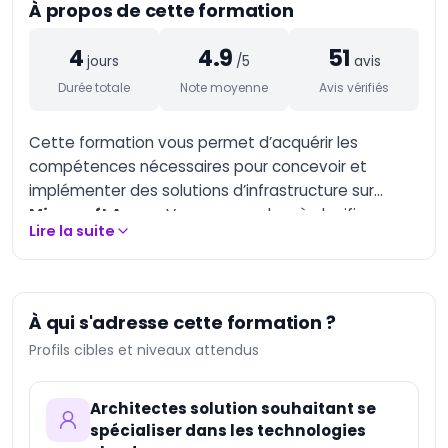
À propos de cette formation
AI-Augmented
Marketing Manager
4
4.9
51
AI-Augmented
jours
/5
avis
Entrepreneur
Durée totale
Note moyenne
Avis vérifiés
AI-Augmented
Creative Manager
Cette formation vous permet d’acquérir les
AI-Augmented Trainer
compétences nécessaires pour concevoir et
implémenter des solutions d’infrastructure sur
AI-Augmented HQSE
Microsoft Azure.
Vous apprendrez à planifier,
Manager
Lire la suite
déployer et gérer des architectures cloud
Databricks Certified
sécurisées, performantes et évolutives. Le
Data Engineer
Associate
programme couvre les services Azure essentiels, la
mise en réseau, le stockage, la sécurité et
Databricks Certified
À qui s'adresse cette formation ?
Machine Learning
l’optimisation des performances. À travers des
Associate
Profils cibles et niveaux attendus
études de cas et des exercices pratiques, vous
Databricks Certified
développerez une expertise concrète pour
Data Engineer
répondre aux besoins des entreprises. Cette
Architectes solution souhaitant se
Professional
spécialiser dans les technologies
formation s’adresse aux architectes cloud,
Databricks Certified