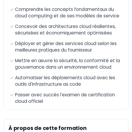
Artificielle
Comprendre les concepts fondamentaux du
Formation n8n –
cloud computing et de ses modèles de service
Automatisation et
intégration avancée
Concevoir des architectures cloud résilientes,
de workflows
sécurisées et économiquement optimisées
AI-Augmented HR
Manager
Déployer et gérer des services cloud selon les
meilleures pratiques du fournisseur
AI-Augmented Sales
Manager
Mettre en œuvre la sécurité, la conformité et la
AI-Augmented
gouvernance dans un environnement cloud
Finance Manager
Automatiser les déploiements cloud avec les
AI-Augmented Supply
outils d'infrastructure as code
Chain
AI-Augmented Legal
Passer avec succès l'examen de certification
Practitioner
cloud officiel
AI-Augmented
Software Engineer
AI-Augmented Project
Manager
À propos de cette formation