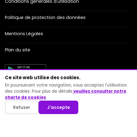
Conditions générales d'utilisation
Politique de protection des données
Mentions Légales
Plan du site
Ce site web utilise des cookies.
MOYENS DE PAIEMENT ACCEPTÉS
En poursuivant votre navigation, vous acceptez l'utilisation
des cookies. Pour plus de détails
veuillez consulter notre
charte de cookies
.
Refuser
J'accepte
©
2026
Copyright BCloud LLC