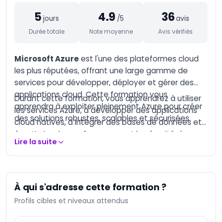
AI-Augmented
5
4.9
36
Marketing Manager
jours
/5
avis
AI-Augmented
Durée totale
Note moyenne
Avis vérifiés
Entrepreneur
AI-Augmented
Microsoft Azure
est l'une des plateformes cloud
Creative Manager
les plus réputées, offrant une large gamme de
AI-Augmented Trainer
services pour développer, déployer et gérer des
applications cloud. Cette formation vous
Durant cette formation, vous apprendrez à utiliser
AI-Augmented HQSE
apprendra à exploiter pleinement Azure pour créer
Manager
les services Azure, à développer des applications
des solutions robustes, scalables et sécurisées.
cloud natives, à intégrer des bases de données et
Databricks Certified
Data Engineer
à optimiser les performances et la sécurité de vos
Associate
Lire la suite
déploiements.
Databricks Certified
Machine Learning
Associate
À qui s'adresse cette formation ?
Databricks Certified
Data Engineer
Profils cibles et niveaux attendus
Professional
Databricks Certified