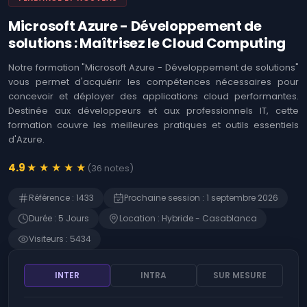
Logiciels
Identifier les
opportunités offertes
Microsoft Azure - Développement de
Coaching
par l'Intelligence
Agile &
solutions : Maîtrisez le Cloud Computing
Artificielle (IA)
Ateliers
Immersion en IA :
Notre formation "Microsoft Azure - Développement de solutions"
Techniques et Usages
MOA ,
vous permet d'acquérir les compétences nécessaires pour
Business
concevoir et déployer des applications cloud performantes.
L'art de prompter les
Analysis
Intelligences
Destinée aux développeurs et aux professionnels IT, cette
Artificielles (IA)
formation couvre les meilleures pratiques et outils essentiels
Développement
Web
d'Azure.
Détecter les
opportunités de
l'Intelligence
Gestion
★
★
★
★
★
4.9
(
36
notes
)
Artificielle (IA)
des
risques
Microsoft 365 -
Référence
:
1433
Prochaine session
:
1 septembre 2026
Rédiger des prompts
SAP
pour Microsoft Copilot
Durée
:
5
Jour
s
Location
:
Hybride - Casablanca
Finance
Devenir manager de
Visiteurs
:
5434
produits d'Intelligence
Gestion RH
Artificielle (IA)
INTER
INTRA
SUR MESURE
ChatGPT - Prompt
Contrôle
engineering et
interne
fonctions avancées