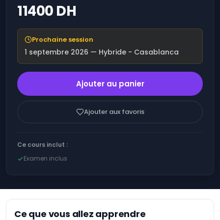
11400 DH
Bureautique
Optimiser la
performance
Systèmes
financière grâce à
d'exploitation
l'Intelligence
Prochaine session
Artificielle (IA).
1 septembre 2026
— Hybride - Casablanca
Gouvernance
Optimisez votre
IT et
productivité et vos
Conformité
résultats avec l'IA
Ajouter au panier
Cloud
Augmenter ses
Computing
ventes grâce à
l'Intelligence
Ajouter aux favoris
Artificielle (IA)
DevOps
ChatGPT - Atelier -
Blockchain
Développer avec
Ce cours inclut :
l'Intelligence
Gestion de
Artificielle (IA)
Examen inclus
la qualité
Microsoft Azure AI -
Salesforce
Les fondamentaux
IT &
Formation :
Généralités et
Software
acculturation à
Ce que vous allez apprendre
l’Intelligence