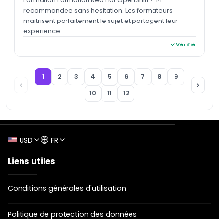
Formation Formation Red Hat OpenShift 4.14
recommandee sans hesitation. Les formateurs
maitrisent parfaitement le sujet et partagent leur
experience.
Vérifié
1
2
3
4
5
6
7
8
9
10
11
12
USD
FR
Liens utiles
Conditions générales d'utilisation
Politique de protection des données