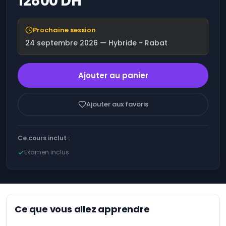
12800 DH
Bureautique
Optimiser la
performance
Systèmes
Prochaine session
financière grâce à
d'exploitation
l'Intelligence
24 septembre 2026
— Hybride - Rabat
Artificielle (IA).
Gouvernance
Optimisez votre
IT et
productivité et vos
Ajouter au panier
Conformité
résultats avec l'IA
Cloud
Augmenter ses
Computing
ventes grâce à
Ajouter aux favoris
l'Intelligence
Artificielle (IA)
DevOps
ChatGPT - Atelier -
Blockchain
Ce cours inclut :
Développer avec
l'Intelligence
Examen inclus
Gestion de
Artificielle (IA)
la qualité
Microsoft Azure AI -
Salesforce
Les fondamentaux
IT &
Formation :
Ce que vous allez apprendre
Généralités et
Software
acculturation à
l’Intelligence