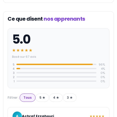
Ce que disent
nos apprenants
5.0
★★★★★
Basé sur 67 avis
5
96
%
4
4
%
3
0
%
2
0
%
1
0
%
Filtrer :
Tous
5
★
4
★
3
★
A
Achraf Ezzahouri
★★★★★