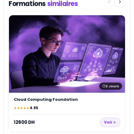
Formations
similaires
A
★
1
2
Jours
Cloud Computing Foundation
4.95
★★★★★
12600 DH
Voir