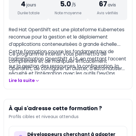
4
5.0
67
AI-Augmented
jours
/5
avis
Marketing Manager
Durée totale
Note moyenne
Avis vérifiés
AI-Augmented
Entrepreneur
Red Hat OpenShift est une plateforme Kubernetes
AI-Augmented
reconnue pour la gestion et le déploiement
Creative Manager
d’applications conteneurisées à grande échelle.
AI-Augmented Trainer
Cette formation couvre les fondamentaux de
Ce programme intensif vous permettra de
l’administration OpenShift 4.14, en mettant l’accent
comprendre et de manipuler efficacement
AI-Augmented HQSE
sur la gestion des ressources, la configuration, la
Manager
OpenShift, de configurer un cluster, d'automatiser
sécurité et l’intégration avec les outils
DevOps
.
les déploiements et de renforcer la sécurité des
Databricks Certified
Lire la suite
Data Engineer
conteneurs dans un environnement de production.
Associate
Databricks Certified
Machine Learning
Associate
À qui s'adresse cette formation ?
Databricks Certified
Profils cibles et niveaux attendus
Data Engineer
Professional
Databricks Certified
Développeurs cherchant à adopter