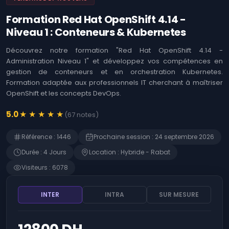
Logiciels
Identifier les
opportunités offertes
Formation Red Hat OpenShift 4.14 -
Coaching
par l'Intelligence
Agile &
Niveau 1 : Conteneurs & Kubernetes
Artificielle (IA)
Ateliers
Immersion en IA :
Découvrez notre formation "Red Hat OpenShift 4.14 -
Techniques et Usages
MOA ,
Administration Niveau 1" et développez vos compétences en
Business
gestion de conteneurs et en orchestration Kubernetes.
L'art de prompter les
Analysis
Intelligences
Formation adaptée aux professionnels IT cherchant à maîtriser
Artificielles (IA)
OpenShift et les concepts DevOps.
Développement
Web
Détecter les
opportunités de
★
★
★
★
★
5.0
(
67
notes
)
l'Intelligence
Gestion
Artificielle (IA)
des
Référence
:
1446
Prochaine session
:
24 septembre 2026
risques
Microsoft 365 -
Durée
:
4
Jour
s
Location
:
Hybride - Rabat
Rédiger des prompts
SAP
pour Microsoft Copilot
Visiteurs
:
6078
Finance
Devenir manager de
produits d'Intelligence
Gestion RH
Artificielle (IA)
INTER
INTRA
SUR MESURE
ChatGPT - Prompt
Contrôle
engineering et
interne
fonctions avancées