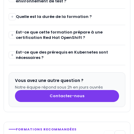
environnement de test ?
Kubernetes sont recommandés. Aucune expérience
avancée n'est nécessaire.
Oui, vous aurez un accès à des environnements de test
Quelle est la durée de la formation ?
pour mettre en pratique vos compétences et vous
familiariser avec OpenShift.
La formation dure 4 jours, avec des sessions intensives
Est-ce que cette formation prépare à une
sur les fondamentaux, la gestion des applications, la
certification Red Hat OpenShift ?
sécurité, et l'automatisation DevOps.
Oui, cette formation vous prépare à obtenir une
Est-ce que des prérequis en Kubernetes sont
certification Red Hat OpenShift, reconnue à l'international.
nécessaires ?
Non, une connaissance de base de Kubernetes est
suffisante. Cette formation couvre tous les concepts
Vous avez une autre question ?
essentiels pour travailler avec OpenShift.
Notre équipe répond sous 2h en jours ouvrés
Contactez-nous
FORMATIONS RECOMMANDÉES