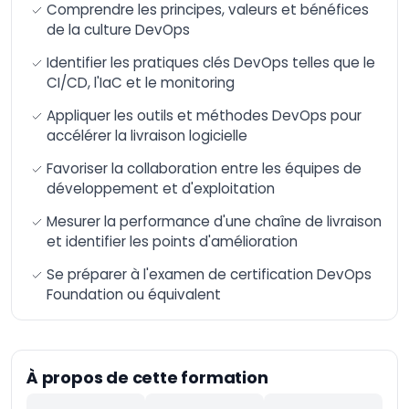
Comprendre les principes, valeurs et bénéfices
Artificielle
de la culture DevOps
Formation n8n –
Automatisation et
Identifier les pratiques clés DevOps telles que le
intégration avancée
CI/CD, l'IaC et le monitoring
de workflows
AI-Augmented HR
Appliquer les outils et méthodes DevOps pour
Manager
accélérer la livraison logicielle
AI-Augmented Sales
Favoriser la collaboration entre les équipes de
Manager
développement et d'exploitation
AI-Augmented
Finance Manager
Mesurer la performance d'une chaîne de livraison
et identifier les points d'amélioration
AI-Augmented Supply
Chain
Se préparer à l'examen de certification DevOps
AI-Augmented Legal
Foundation ou équivalent
Practitioner
AI-Augmented
Software Engineer
À propos de cette formation
AI-Augmented Project
Manager