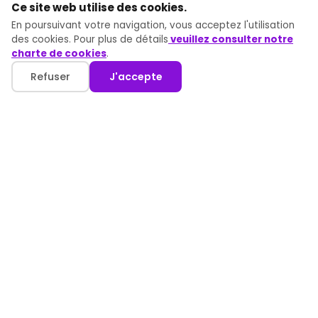
Ce site web utilise des cookies.
Artificielle
En poursuivant votre navigation, vous acceptez l'utilisation
Formation n8n –
des cookies. Pour plus de détails
veuillez consulter notre
Automatisation et
charte de cookies
.
intégration avancée
de workflows
Refuser
J'accepte
AI-Augmented HR
Manager
AI-Augmented Sales
USD
FR
Manager
AI-Augmented
Liens utiles
Finance Manager
AI-Augmented Supply
Chain
Conditions générales d'utilisation
AI-Augmented Legal
Practitioner
Politique de protection des données
AI-Augmented
Software Engineer
Mentions Légales
AI-Augmented Project
Manager
Plan du site