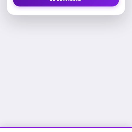
Bureautique
Optimiser la
performance
Systèmes
financière grâce à
d'exploitation
l'Intelligence
Artificielle (IA).
Gouvernance
Optimisez votre
IT et
productivité et vos
Conformité
résultats avec l'IA
Cloud
Augmenter ses
Computing
ventes grâce à
l'Intelligence
Artificielle (IA)
DevOps
ChatGPT - Atelier -
Blockchain
Développer avec
l'Intelligence
Gestion de
Artificielle (IA)
la qualité
Microsoft Azure AI -
Salesforce
Les fondamentaux
IT &
Formation :
Généralités et
Software
acculturation à
l’Intelligence