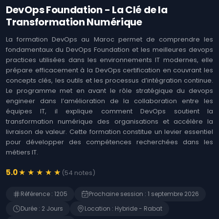
Logiciels
Identifier les
DevOps Foundation - La Clé de la
opportunités offertes
Coaching
Transformation Numérique
par l'Intelligence
Agile &
Artificielle (IA)
Ateliers
La formation DevOps au Maroc permet de comprendre les
Immersion en IA :
fondamentaux du DevOps Foundation et les meilleures devops
Techniques et Usages
MOA ,
practices utilisées dans les environnements IT modernes, elle
Business
L'art de prompter les
prépare efficacement à la DevOps certification en couvrant les
Analysis
Intelligences
concepts clés, les outils et les processus d’intégration continue.
Artificielles (IA)
Développement
Le programme met en avant le rôle stratégique du devops
Web
Détecter les
engineer dans l’amélioration de la collaboration entre les
opportunités de
équipes IT, il explique comment DevOps soutient la
l'Intelligence
Gestion
transformation numérique des organisations et accélère la
Artificielle (IA)
des
livraison de valeur. Cette formation constitue un levier essentiel
risques
Microsoft 365 -
pour développer des compétences recherchées dans les
Rédiger des prompts
SAP
métiers IT.
pour Microsoft Copilot
Finance
Devenir manager de
★
★
★
★
★
5.0
(
54
notes
)
produits d'Intelligence
Gestion RH
Artificielle (IA)
Référence
:
1205
Prochaine session
:
1 septembre 2026
ChatGPT - Prompt
Contrôle
Durée
:
2
Jour
s
Location
:
Hybride - Rabat
engineering et
interne
fonctions avancées