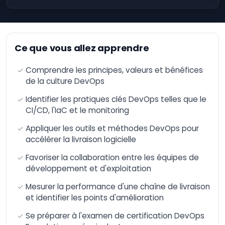
Artificielle
Formation n8n –
Automatisation et
intégration avancée
Ce que vous allez apprendre
de workflows
AI-Augmented HR
Comprendre les principes, valeurs et bénéfices
Manager
de la culture DevOps
AI-Augmented Sales
Manager
Identifier les pratiques clés DevOps telles que le
CI/CD, l'IaC et le monitoring
AI-Augmented
Finance Manager
Appliquer les outils et méthodes DevOps pour
AI-Augmented Supply
accélérer la livraison logicielle
Chain
Favoriser la collaboration entre les équipes de
AI-Augmented Legal
Practitioner
développement et d'exploitation
AI-Augmented
Mesurer la performance d'une chaîne de livraison
Software Engineer
et identifier les points d'amélioration
AI-Augmented Project
Se préparer à l'examen de certification DevOps
Manager