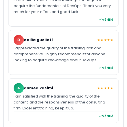
acquire the fundamentals of DevOps. Thank you very
much for your effort, and good luck.
Vérifié
D
dalila guellati
★★★★★
I appreciated the quality of the training, rich and
comprehensive. I highly recommend it for anyone
looking to acquire knowledge about DevOps.
Vérifié
A
ahmed kasimi
★★★★★
I am satisfied with the training, the quality of the
content, and the responsiveness of the consulting
firm. Excellent training, keep it up.
Vérifié