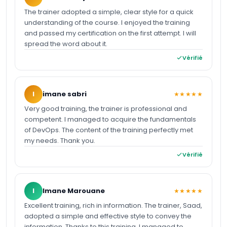
The trainer adopted a simple, clear style for a quick
understanding of the course. I enjoyed the training
and passed my certification on the first attempt. I will
spread the word about it.
Vérifié
I
imane sabri
★★★★★
Very good training, the trainer is professional and
competent. I managed to acquire the fundamentals
of DevOps. The content of the training perfectly met
my needs. Thank you.
Vérifié
I
Imane Marouane
★★★★★
Excellent training, rich in information. The trainer, Saad,
adopted a simple and effective style to convey the
information. Thanks to this training, I managed to