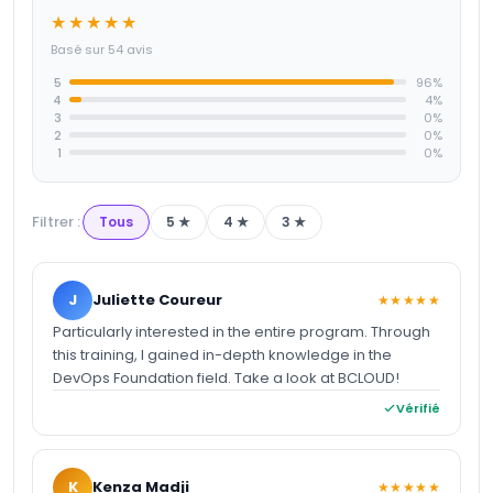
★★★★★
Basé sur 54 avis
5
96
%
4
4
%
3
0
%
2
0
%
1
0
%
Filtrer :
Tous
5
★
4
★
3
★
J
Juliette Coureur
★★★★★
Particularly interested in the entire program. Through
this training, I gained in-depth knowledge in the
DevOps Foundation field. Take a look at BCLOUD!
Vérifié
K
Kenza Madji
★★★★★